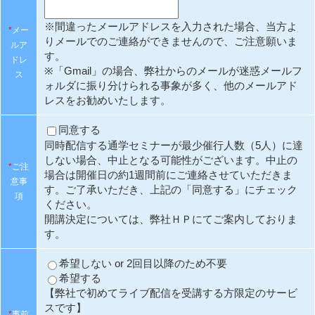
※間違ったメールアドレスを入力された場合、当方よ
*
メー
りメールでのご連絡ができませんので、ご注意願いま
ルア
す。
ドレ
※「Gmail」の場合、弊社からのメールが迷惑メールフ
ス
ォルダに振り分けられる事象が多く、他のメールアド
レスをお勧めいたします。
同意する
同時配信する通学セミナーが最少催行人数（5人）に達
しない場合、中止となる可能性がございます。中止の
*
ご注
場合は開催日の約1週間前にご連絡させていただきま
意事
す。ご了承いただき、上記の「同意する」にチェック
項
ください。
開講決定については、弊社ＨＰにてご案内しておりま
す。
希望しない or 2回目以降のため不要
希望する
【弊社で初めてライブ配信を受講する方限定のサービ
スです】
*
事前