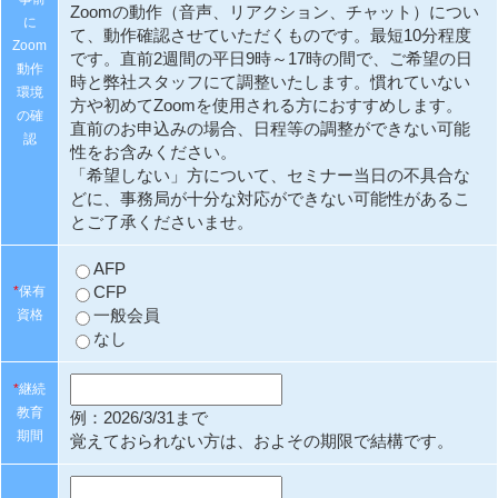
Zoomの動作（音声、リアクション、チャット）につい
に
て、動作確認させていただくものです。最短10分程度
Zoom
です。直前2週間の平日9時～17時の間で、ご希望の日
動作
時と弊社スタッフにて調整いたします。慣れていない
環境
方や初めてZoomを使用される方におすすめします。
の確
直前のお申込みの場合、日程等の調整ができない可能
認
性をお含みください。
「希望しない」方について、セミナー当日の不具合な
どに、事務局が十分な対応ができない可能性があるこ
とご了承くださいませ。
AFP
CFP
*
保有
一般会員
資格
なし
*
継続
教育
例：2026/3/31まで
期間
覚えておられない方は、およその期限で結構です。