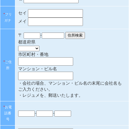
セイ
*
フリ
ガナ
メイ
〒
-
都道府県
市区町村・番地
*
ご住
所
マンション・ビル名
・会社の場合、マンション・ビル名の末尾に会社名も
ご入力ください。
・レジュメを、郵送いたします。
*
お電
-
-
話番
号