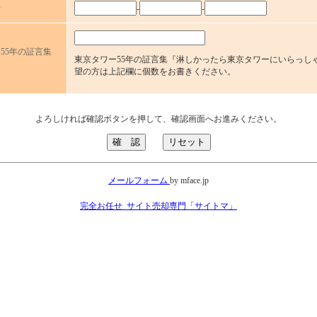
号
-
-
55年の証言集
東京タワー55年の証言集『淋しかったら東京タワーにいらっし
望の方は上記欄に個数をお書きください。
よろしければ確認ボタンを押して、確認画面へお進みください。
メールフォーム
by mface.jp
完全お任せ_サイト売却専門「サイトマ」