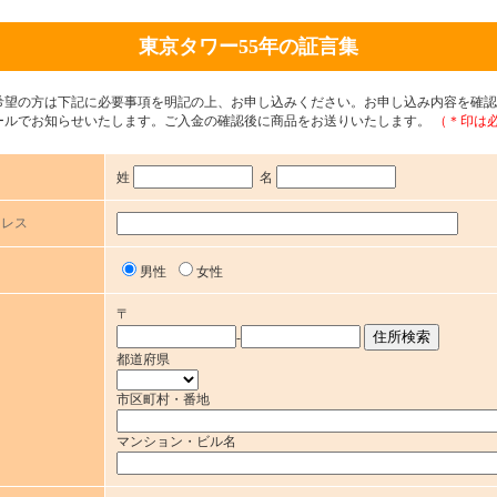
東京タワー55年の証言集
希望の方は下記に必要事項を明記の上、お申し込みください。お申し込み内容を確認
ールでお知らせいたします。ご入金の確認後に商品をお送りいたします。
（＊印は
姓
名
ドレス
男性
女性
〒
-
都道府県
市区町村・番地
マンション・ビル名