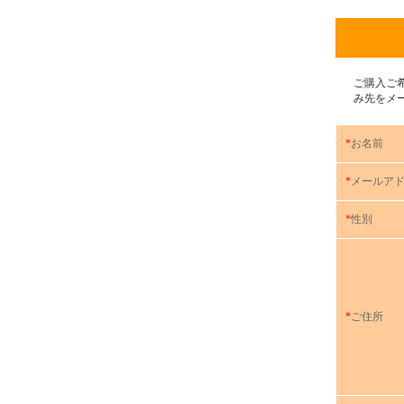
ご購入ご
み先をメ
*
お名前
*
メールア
*
性別
*
ご住所