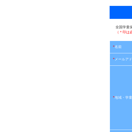
全国学童
（＊印は
*
名前
*
メールア
*
地域・学