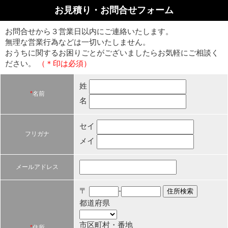
お見積り・お問合せフォーム
お問合せから３営業日以内にご連絡いたします。
無理な営業行為などは一切いたしません。
おうちに関するお困りごとがございましたらお気軽にご相談く
ださい。
（＊印は必須）
姓
*
名前
名
セイ
フリガナ
メイ
メールアドレス
〒
-
都道府県
市区町村・番地
*
住所