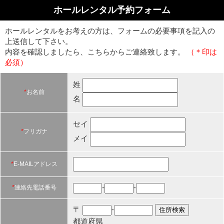
ホールレンタル予約フォーム
ホールレンタルをお考えの方は、フォームの必要事項を記入の
上送信して下さい。
内容を確認しましたら、こちらからご連絡致します。
（＊印は
必須）
姓
*
お名前
名
セイ
*
フリガナ
メイ
*
E-MAILアドレス
-
-
*
連絡先電話番号
〒
-
都道府県