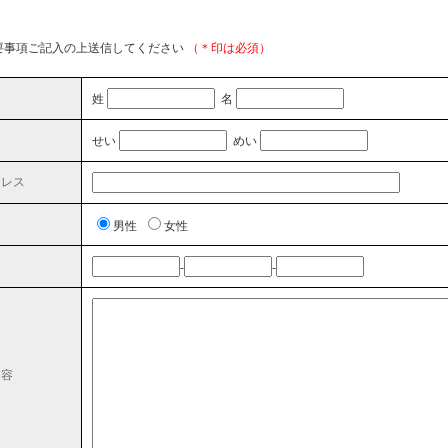
要事項ご記入の上送信してください
（＊印は必須）
姓
名
せい
めい
ドレス
男性
女性
-
-
内容