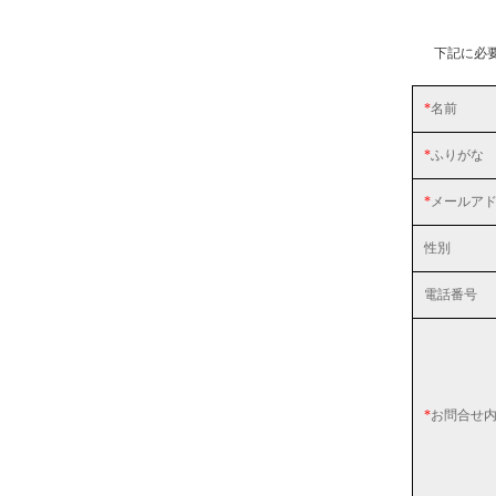
下記に必
*
名前
*
ふりがな
*
メールア
性別
電話番号
*
お問合せ