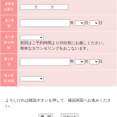
*
携帯電
-
-
話番号
*
第１希
年
月
日
望
*
第１希
初回はご予約時間より15分前にお越しください。
望-お時
簡単なカウンセリングをおこないます。
間
第２希
年
月
日
望
第２希
望-時間
よろしければ確認ボタンを押して、確認画面へお進みくださ
い。