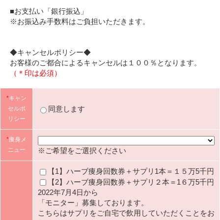
■お支払い「銀行振込」
※お振込み手数料はご負担いただきます。
◆キャンセルポリシー◆
お客様のご都合によるキャンセルは１００％となります。
（＊印は必須）
*
キャン
同意します
セルポ
リシー
*
痩身メ
※ご希望をご選択ください
ニュー
【1】ハーブ痩身回数券＋サプリ1本＝１５万5千円
【2】ハーブ痩身回数券＋サプリ２本＝1６万5千円
2022年7月4日から
「モニター」募集しております。
こちらはサプリをご自宅で飲用していただくことをお