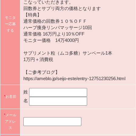
こなっていただきます。
回数券とサプリ両方の価格となります
【特典】
モニタ
通常価格の回数券１０％ＯＦＦ
ー応募
ハーブ痩身リンパマッサージ10回
する
通常価格 16万円より10％OFF
モニター価格 14万4000円
サプリメント粒（ムコ多糖）サンベール1本
1万円＋消費税
【ご参考ブログ】
https://ameblo.jp/seijo-este/entry-12751230256.html
姓
*
お名前
名
*
メール
アドレ
ス