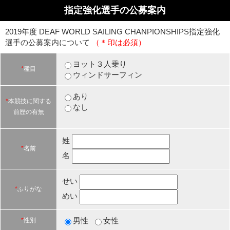
指定強化選手の公募案内
2019年度 DEAF WORLD SAILING CHANPIONSHIPS指定強化
選手の公募案内について
（＊印は必須）
ヨット３人乗り
*
種目
ウィンドサーフィン
あり
*
本競技に関する
なし
前歴の有無
姓
*
名前
名
せい
*
ふりがな
めい
男性
女性
*
性別