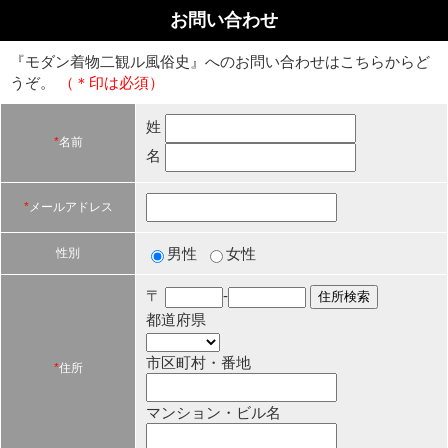
お問い合わせ
『モダン着物二観ル風俗史』へのお問い合わせはこちらからど
うぞ。
（＊印は必須）
姓
*
名前
名
*
メールアドレス
男性
女性
性別
〒
-
都道府県
市区町村・番地
*
住所
マンション・ビル名