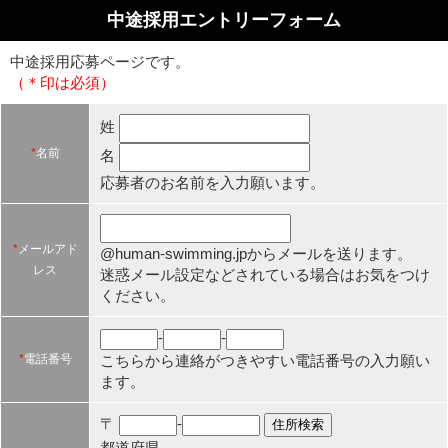
中途採用エントリーフォーム
中途採用応募ページです。
（＊印は必須）
姓
*
名前
名
応募者のお名前を入力願います。
*
メールアド
@human-swimming.jpからメールを送ります。
レス
迷惑メール設定などされている場合はお気をつけ
ください。
-
-
こちらから連絡がつきやすい電話番号の入力願い
*
電話番号
ます。
〒
-
都道府県