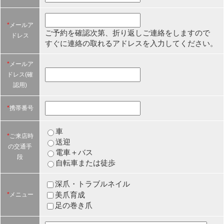
*
メールア
ご予約を確認次第、折り返しご連絡をしますので
ドレス
すぐに連絡の取れるアドレスを入力してください。
*
メールア
ドレス(確
認用)
*
携帯番号
車
*
ご来店時
送迎
の交通手
電車＋バス
段
自転車または徒歩
深爪・トラブルネイル
美爪育成
*
メニュー
足の巻き爪