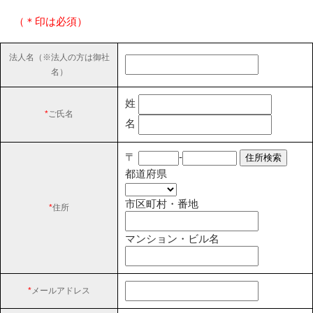
（＊印は必須）
法人名（※法人の方は御社
名）
姓
*
ご氏名
名
〒
-
都道府県
市区町村・番地
*
住所
マンション・ビル名
*
メールアドレス