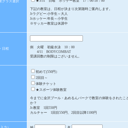
★5/31 日曜 ホッケー教室 17：00-18：00
験クラス選択
下記の教室は、日程が決まり次第随時ご案内します。
Jrラグビー:小学生～大人
Jrホッケー:年長～小学生
※サッカー教室は休講中
例 火曜 初級水泳 10：00
・日程
4/11 BODYCOMBAT
受講回数の制限はございません。
初めて(550円）
2回目～
体験チケット
★スポーツ体験教室
今までに金沢プール・あめるんパークで教室の体験をされたこ
か？
Jr.教室 1回550円
カルチャー 1回目550円、2回目以降1100円
な入力）
姓
名