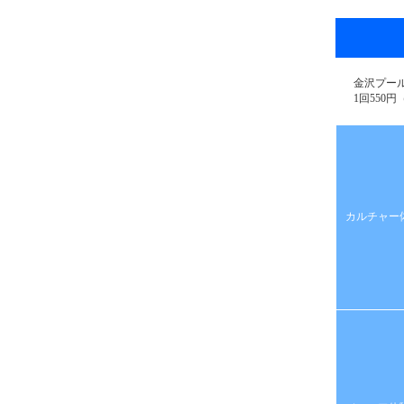
金沢プー
1回550
カルチャー