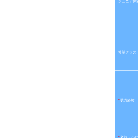
ジュニア体
希望クラス
*
受講経験
*
名前（か