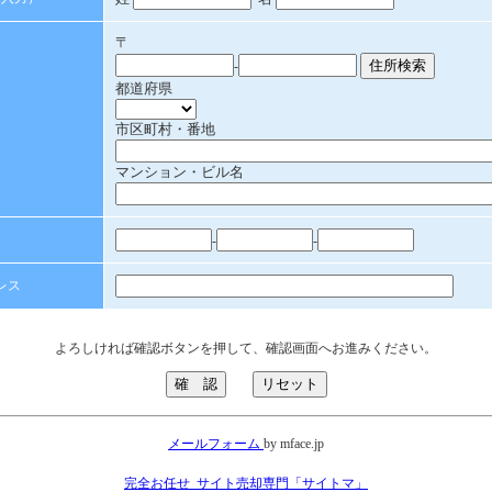
〒
-
都道府県
市区町村・番地
マンション・ビル名
-
-
レス
よろしければ確認ボタンを押して、確認画面へお進みください。
メールフォーム
by mface.jp
完全お任せ_サイト売却専門「サイトマ」