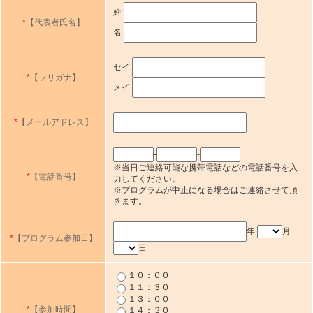
姓
*
【代表者氏名】
名
セイ
*
【フリガナ】
メイ
*
【メールアドレス】
-
-
※当日ご連絡可能な携帯電話などの電話番号を入
*
【電話番号】
力してください。
※プログラムが中止になる場合はご連絡させて頂
きます。
年
月
*
【プログラム参加日】
日
１０：００
１１：３０
１３：００
*
【参加時間】
１４：３０