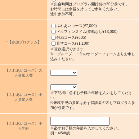
※集合時間はプログラム開始前の30分前です。
お時間には余裕を持ってご参加ください。
途中参加不可。
ふれあいコース(¥7,000)
ドルフィンスイム(乗船なし¥13,000)
付添コース(¥605)
*
【参加プログラム】
見学コース(¥1,100)
※複数選択できます
※一グループ、一件のオーダーフォームよりお申し
込みください。
【ふれあいコース】大
人参加人数
※下記欄に必ずお子様の年齢を入力をしてくださ
【ふれあいコース】小
い。
人参加人数
※未就学児の参加は必ず保護者の方もプログラム参
加が必要です。
【ふれあいコース】小
※必ずお子様の年齢を入力してください。
人年齢
例：4/5/8歳