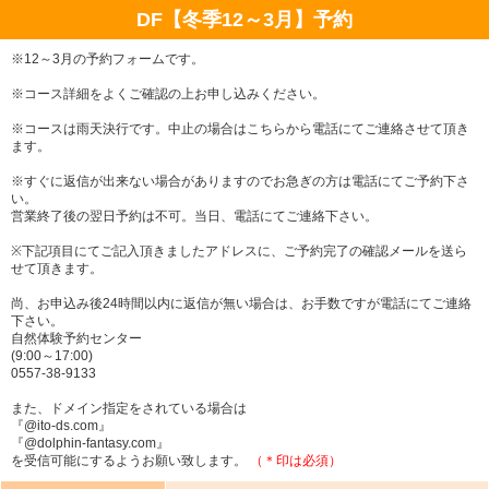
DF【冬季12～3月】予約
※12～3月の予約フォームです。
※コース詳細をよくご確認の上お申し込みください。
※コースは雨天決行です。中止の場合はこちらから電話にてご連絡させて頂き
ます。
※すぐに返信が出来ない場合がありますのでお急ぎの方は電話にてご予約下さ
い。
営業終了後の翌日予約は不可。当日、電話にてご連絡下さい。
※下記項目にてご記入頂きましたアドレスに、ご予約完了の確認メールを送ら
せて頂きます。
尚、お申込み後24時間以内に返信が無い場合は、お手数ですが電話にてご連絡
下さい。
自然体験予約センター
(9:00～17:00)
0557-38-9133
また、ドメイン指定をされている場合は
『@ito-ds.com』
『@dolphin-fantasy.com』
を受信可能にするようお願い致します。
（＊印は必須）