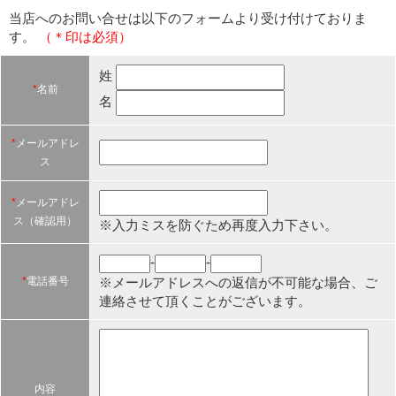
当店へのお問い合せは以下のフォームより受け付けておりま
す。
（＊印は必須）
姓
*
名前
名
*
メールアドレ
ス
*
メールアドレ
ス（確認用）
※入力ミスを防ぐため再度入力下さい。
-
-
※メールアドレスへの返信が不可能な場合、ご
*
電話番号
連絡させて頂くことがございます。
内容