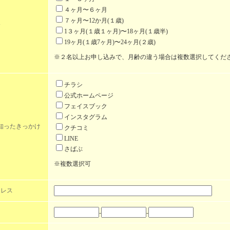
４ヶ月〜６ヶ月
７ヶ月〜12か月(１歳)
齢
1３ヶ月(１歳１ヶ月)〜18ヶ月(１歳半)
19ヶ月(１歳7ヶ月)〜24ヶ月(２歳)
※２名以上お申し込みで、月齢の違う場合は複数選択してくだ
チラシ
公式ホームページ
フェイスブック
インスタグラム
知ったきっかけ
クチコミ
LINE
さばぶ
※複数選択可
ドレス
-
-