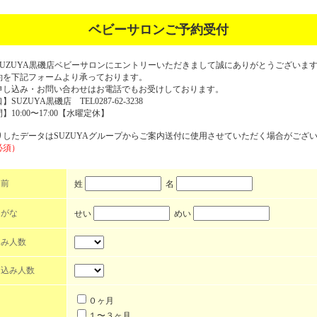
ベビーサロンご予約受付
SUZUYA黒磯店ベビーサロンにエントリーいただきまして誠にありがとうございま
約を下記フォームより承っております。
申し込み・お問い合わせはお電話でもお受けしております。
SUZUYA黒磯店 TEL0287-62-3238
10:00〜17:00【水曜定休】
りしたデータはSUZUYAグループからご案内送付に使用させていただく場合がござ
必須）
名前
姓
名
りがな
せい
めい
込み人数
申込み人数
０ヶ月
１〜３ヶ月