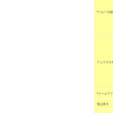
*
ベビー月
フェスタを
*
メールア
電話番号