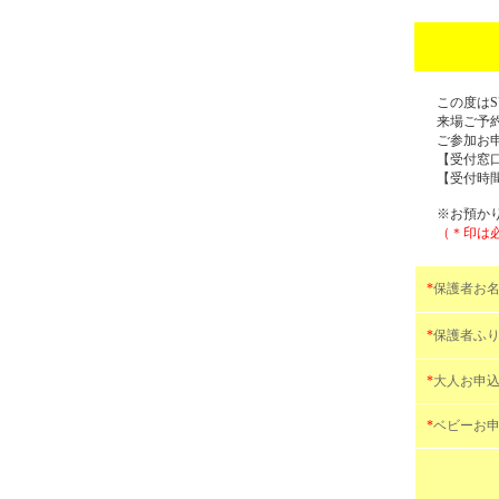
この度は
来場ご予
ご参加お
【受付窓口】
【受付時間】
※お預か
（＊印は
*
保護者お
*
保護者ふ
*
大人お申
*
ベビーお