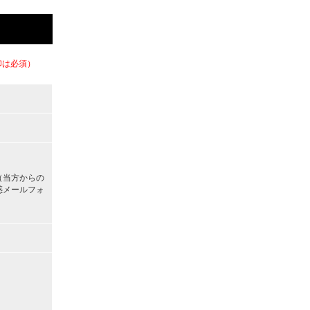
印は必須）
（当方からの
惑メールフォ