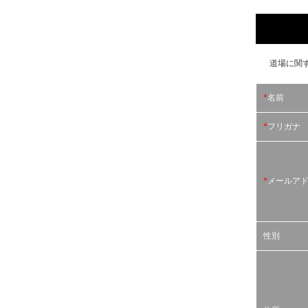
道場に関
*
名前
*
フリガナ
*
メールア
性別