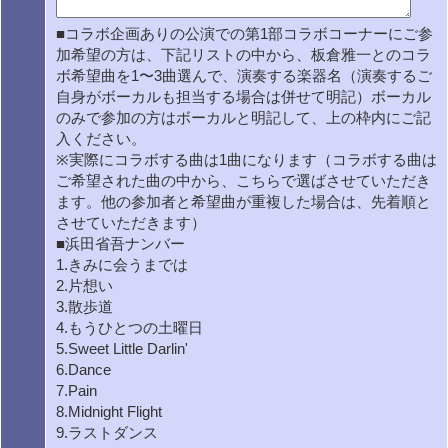
■コラボ企画ありの公演での第1部コラボコーナーにご参
加希望の方は、下記リストの中から、板倉雅一とのコラ
ボ希望曲を1〜3曲選んで、演奏する楽器名（演奏するご
自身がボーカルも担当する場合は併せて明記）ボーカル
のみで参加の方はボーカルと明記して、上の枠内にご記
入ください。
※実際にコラボする曲は1曲になります（コラボする曲は
ご希望された曲の中から、こちらで選ばさせていただき
ます。他の参加者と希望曲が重複した場合は、先着順と
させていただきます）
■浜田省吾ナンバー
1.きみに会うまでは
2.片想い
3.散歩道
4.もうひとつの土曜日
5.Sweet Little Darlin'
6.Dance
7.Pain
8.Midnight Flight
9.ラストダンス