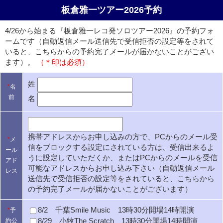
板倉雅一ツアー2026予約
4/26から始まる『板倉雅一レコ発ソロツアー2026』の予約フォ
ームです（自動返信メール送信先で受信拒否の設定等をされて
いると、こちらからの予約完了メールが届かないことがござい
ます）。
（＊印は必須）
姓
*
名
前
名
携帯アドレスからお申し込みの方で、PCからのメール受
*
メ
信をブロックする設定にされている方は、受信出来るよ
ール
うに設定していただくか、またはPCからのメールを受信
アド
可能なアドレスからお申し込み下さい（自動返信メール
レス
送信先で受信拒否の設定等をされていると、こちらから
の予約完了メールが届かないことがございます）
8/2 千葉Smile Music 13時30分開場14時開演
*
予
8/29 小牧The Scratch 13時30分開場14時開演
約公