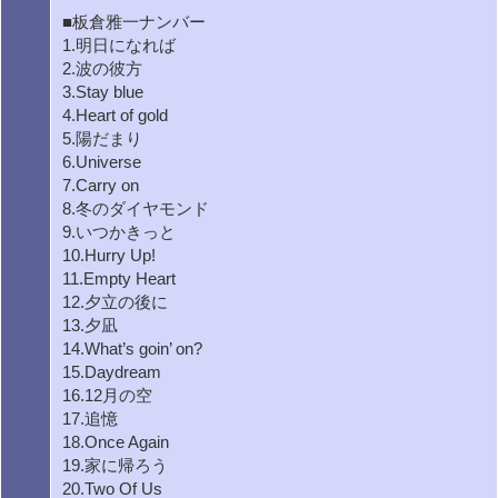
■板倉雅一ナンバー
1.明日になれば
2.波の彼方
3.Stay blue
4.Heart of gold
5.陽だまり
6.Universe
7.Carry on
8.冬のダイヤモンド
9.いつかきっと
10.Hurry Up!
11.Empty Heart
12.夕立の後に
13.夕凪
14.What’s goin’ on?
15.Daydream
16.12月の空
17.追憶
18.Once Again
19.家に帰ろう
20.Two Of Us