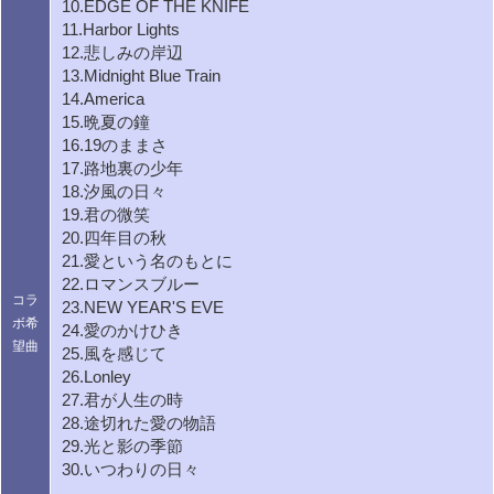
10.EDGE OF THE KNIFE
11.Harbor Lights
12.悲しみの岸辺
13.Midnight Blue Train
14.America
15.晩夏の鐘
16.19のままさ
17.路地裏の少年
18.汐風の日々
19.君の微笑
20.四年目の秋
21.愛という名のもとに
22.ロマンスブルー
コラ
23.NEW YEAR'S EVE
ボ希
24.愛のかけひき
望曲
25.風を感じて
26.Lonley
27.君が人生の時
28.途切れた愛の物語
29.光と影の季節
30.いつわりの日々