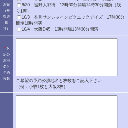
8/30 裾野大都街 13時30分開場14時30分開演（残
演日
り1席）
（複
10/3 香川サンシャインピクニックデイズ 17時30分
数選
択
開場18時開演
可）
10/4 大阪D45 13時開場13時30分開演
*
予
約公
演地
名と
予約
枚数
ご希望の予約公演地名と枚数をご記入下さい
（例：小牧1枚と大阪2枚）