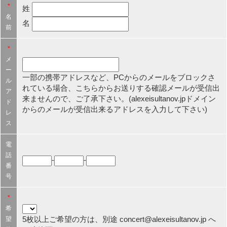
*
姓
名
名
前
*
メ
ー
一部の携帯アドレスなど、PCからのメールをブロックさ
ル
れている場合、こちらからお送りする確認メールが受信出
ア
来ませんので、ご了承下さい。(alexeisultanov.jpドメイン
ド
からのメールが受信出来るアドレスを入力して下さい)
レ
ス
電
話
-
-
番
号
*
希
5枚以上ご希望の方は、別途 concert@alexeisultanov.jp へ
望